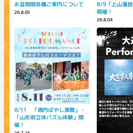
お盆期間各種ご案内について
8/9「上山藩
開催！
26.8.05
26.8.04
8/11 「徳内ばやし演舞」・
「山形県立体パズル体験」開
催！