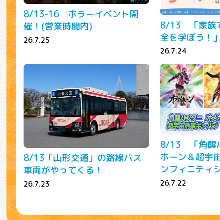
8/13-16 ホラーイベント開
8/13 「家
催！(営業時間内)
全を学ぼう！
26.7.25
26.7.24
8/13 「角
ホーン＆超宇
8/13「山形交通」の路線バス
ンフィニティ
車両がやってくる！
26.7.22
26.7.23